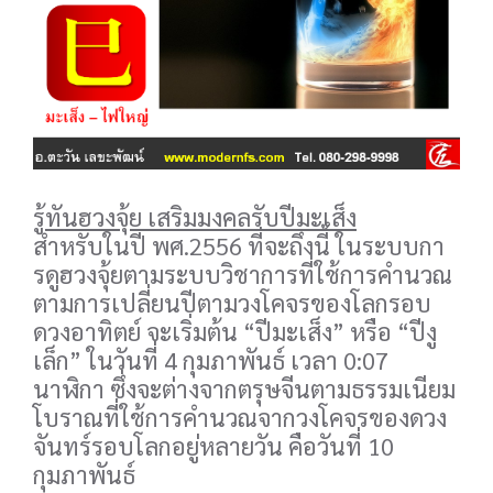
รู้ทันฮวงจุ้ย เสริมมงคลรับปีมะเส็ง
สำหรับในปี พศ.2556 ที่จะถึงนี้ ในระบบกา
รดูฮวงจุ้ยตามระบบวิชาการที่ใช้การคำนวณ
ตามการเปลี่ยนปีตามวงโคจรของโลกรอบ
ดวงอาทิตย์ จะเริ่มต้น “ปีมะเส็ง” หรือ “ปีงู
เล็ก” ในวันที่ 4 กุมภาพันธ์ เวลา 0:07
นาฬิกา ซึ่งจะต่างจากตรุษจีนตามธรรมเนียม
โบราณที่ใช้การคำนวณจากวงโคจรของดวง
จันทร์รอบโลกอยู่หลายวัน คือวันที่ 10
กุมภาพันธ์