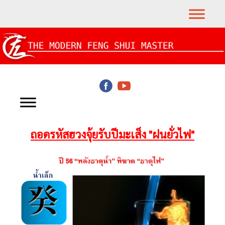
ถอดรหัสฮวงจุ้ยรับปีมะเส็ง "ฝนยั่วไฟ"