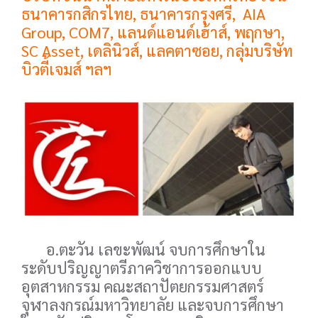
ธนาคารกสิกรไทย, ธนาคารกรุงศรี, AIA
Group, COM7, แลนด์แอนด์เฮ้าส์, พฤกษา,
SC Asset, เดลินิวส์, แลคตาซอย, กลุ่มบริษัท
บิวตี้เจมส์ ฯลฯ
อ.ตะวัน เลขะพัฒน์ จบการศึกษาใน
ระดับปริญญาตรีภาควิชาการออกแบบ
อุตสาหกรรม คณะสถาปัตยกรรมศาสตร์
จุฬาลงกรณ์มหาวิทยาลัย และจบการศึกษา