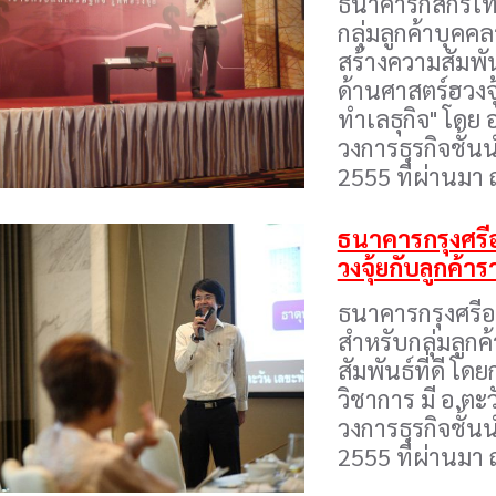
ธนาคารกสิกรไทย
กลุ่มลูกค้าบุค
สร้างความสัมพัน
ด้านศาสตร์ฮวงจุ
ทำเลธุกิจ" โดย 
วงการธุรกิจชั้น
2555 ที่ผ่านมา
ธนาคารกรุงศรีอย
วงจุ้ยกับลูกค้
ธนาคารกรุงศรีอ
สำหรับกลุ่มลูก
สัมพันธ์ที่ดี โ
วิชาการ มี อ.ตะ
วงการธุรกิจชั้น
2555 ที่ผ่านมา