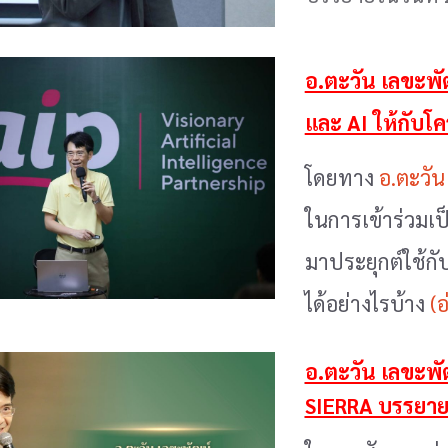
อ.ตะวัน เลขะพัฒ
และ AI ให้กับโค
โดยทาง
อ.ตะวัน
ในการเข้าร่วมเ
มาประยุกต์ใช้กั
ได้อย่างไรบ้าง
(อ
อ.ตะวัน เลขะพั
SIERRA บรรยายเร