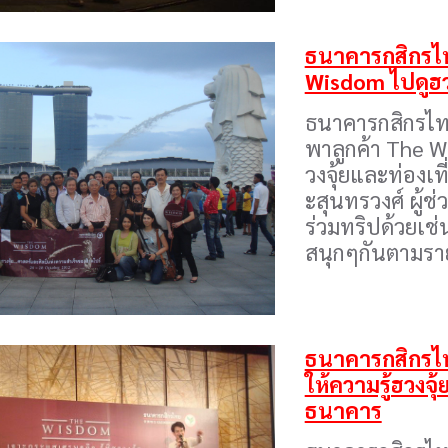
ธนาคารกสิกรไทย
Wisdom ไปดูฮวงจ
ธนาคารกสิกรไทย
พาลูกค้า The W
วงจุ้ยและท่องเที
ะสุนทรวงศ์ ผู้ช
ร่วมทริปด้วยเช
สนุกๆกันตามรา
ธนาคารกสิกรไทย
ให้ความรู้ฮวงจ
ธนาคาร