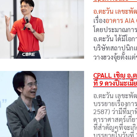
อ.ตะวัน เลขะพั
เรื่อง
อาคาร AIA
โดยประมาณการใน
อ.ตะวัน ได้มีโ
บริษัทสถาปนิก
วางฮวงจุ้ยตั้ง
CPALL เชิญ อ.ตะ
ที่ 9 ดวงปีมะเม
อ.ตะวัน เลขะพัฒ
บรรยายเรื่องการเ
2587) ว่ามีที่ม
ดาราศาสตร์เกี่ย
ที่สำคัญๆที่จะเก
บรรยายในวันที่