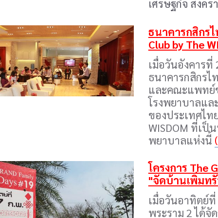
เศรษฐกิจ สงครา
ธนาคารกสิกรไทย
Club by The 
เมื่อวันอังคารที
ธนาคารกสิกรไทยใ
และคณะแพทย์ขอ
โรงพยาบาลและมหา
ของประเทศไทย 
WISDOM ที่เป็น
พยาบาลแห่งนี้
โครงการ The Gr
"จัดบ้านเพิ่มทรั
เมื่อวันอาทิตย์ท
พระราม 2 ได้จั