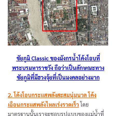
ชัยภูมิ Classic ของมังกรน้ำโค้งโอบที่
พระบรมหาราชวัง ถือว่าเป็นลักษณะทาง
ชัยภูมิที่มีฮวงจุ้ยที่เป็นมงคลอย่างมาก
2. โค้งโอบกระแสพลังสะสมนุ่มนวล โค้ง
เฉือนกระแสพลังไหลเร่งรวดเร็ว
โดย
มาตรฐานนั้นเรา
จะชอบรูปแบบของแม่น้ำที่