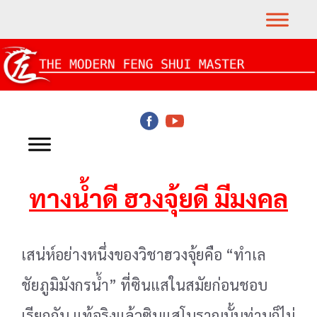
ทางน้ำดี ฮวงจุ้ยดี มีมงคล
เสน่ห์อย่างหนึ่งของวิชาฮวงจุ้ยคือ “ทำเล
ชัยภูมิมังกรน้ำ” ที่ซินแสในสมัยก่อนชอบ
เรียกกัน แท้จริง
แล้วซินแสโบราณนั้นท่านก็ไม่