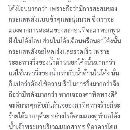
โค้งโอบมากกว่า เพราะถือว่ามีการสะสมของ
กระแสพลังแบบช้าๆและนุ่มนวล ซึ่ง
เราจะ
มองจากการสะสมของตะกอนที่จะมาพอกพูน
ฝั่งในโค้งโอบ ส่วนในโค้งเฉือนหรือนอกโค้งนั้น
กระแสพลัง
จะไหลเร่งและรวดเร็ว เพราะ
ระยะทางวิ่งของน้ำด้านนอกโค้งนั้นมากกว่า
แต่ใช้เวลาวิ่งของน้ำเท่ากับน้ำด้านใน
โค้ง นั่น
ก็แปลว่าต้องใช้ความเร็วในการวิ่งมากกว่าจึง
ถือว่ามีพลังมากกว่า หากเจอองศาทิศทางดีก็
จะดีมากๆ
กลับกันถ้าเจอองศาทิศทางร้ายก็จะ
ร้ายได้มากๆด้วย อย่างไรก็ตามลองดูทำเลโค้ง
น้ำเจ้าพระยาบริเวณแยก
สาทร ที่อาคารโดย