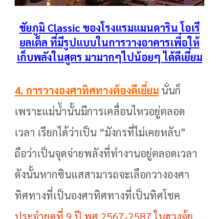
ชัยภูมิ Classic ของโรงแรมแมนดาริน โอเรี
ยลเต็ล ที่มีรูปแบบในการวางอาคารเพื่อให้
เก็บพลังในสูตร มามากๆไปน้อยๆ ได้ดีเยี่ยม
4. การวางองศาทิศทางต้องดีเยี่ยม
นั่นก็
เพราะแม่น้ำนั้นมีการเคลื่อนไหวอยู่ตลอด
เวลา เรียกได้
ว่าเป็น “มังกรที่ไม่เคยหลับ”
ถือว่าเป็นจุดจ่ายพลังที่ทำงานอยู่ตลอดเวลา
ดังนั้นหากซินแสสามารถจะเลือก
วางองศา
ทิศทางที่เป็นองศาทิศทางที่เป็นทิศโชค
ประจำยุคที่ 9 ปี พศ.2567-2587 ในฮวงจุ้ย