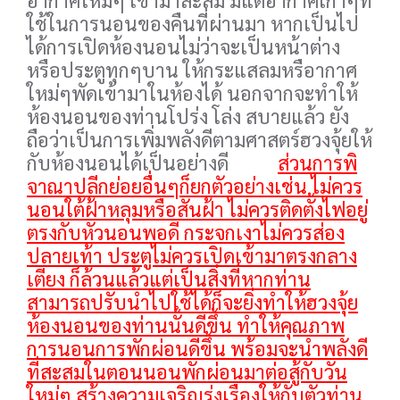
อากาศใหม่ๆ เข้ามาสะสม มีแต่อากาศเก่าๆที่
ใช้ในการนอนของคืนที่ผ่านมา หากเป็นไป
ได้การเปิดห้องนอนไม่ว่าจะเป็นหน้าต่าง
หรือประตูทุกๆบาน ให้กระแสลมหรือากาศ
ใหม่ๆพัดเข้ามาในห้องได้ นอกจากจะทำให้
ห้องนอนของท่านโปร่ง โล่ง สบายแล้ว ยัง
ถือว่าเป็นการเพิ่มพลังดีตามศาสตร์ฮวงจุ้ยให้
กับห้องนอนได้เป็นอย่างดี
ส่วนการพิ
จาณาปลีกย่อยอื่นๆก็ยกตัวอย่างเช่น ไม่ควร
นอนใต้ฝ้าหลุมหรือสันฝ้า ไม่ควรติดตั้งไฟอยู่
ตรงกับหัวนอนพอดี กระจกเงาไม่ควรส่อง
ปลายเท้า ประตูไม่ควรเปิดเข้ามาตรงกลาง
เตียง ก็ล้วนแล้วแต่เป็นสิ่งที่หากท่าน
สามารถปรับนำไปใช้ได้ก็จะยิ่งทำให้ฮวงจุ้ย
ห้องนอนของท่านนั้นดีขึ้น ทำให้คุณภาพ
การนอนการพักผ่อนดีขึ้น พร้อมจะนำพลังดี
ที่สะสมในตอนนอนพักผ่อนมาต่อสู้กับวัน
ใหม่ๆ สร้างความเจริญรุ่งเรืองให้กับตัวท่าน