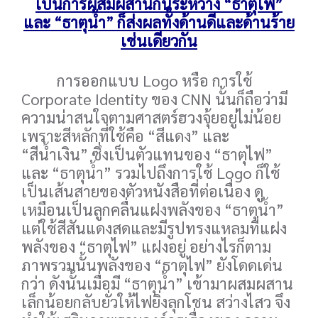
เป็นการผสมผสานกันระหว่าง “ธาตุไฟ”
และ “ธาตุน้ำ” ก็ส่งผลทั้งด้านดีและด้านร้าย
เช่นเดียวกัน
การออกแบบ Logo หรือ การใช้
Corporate Identity ของ CNN นั้นก็ถือว่ามี
ความน่าสนใจตามศาสตร์ฮวงจุ้ยอยู่ไม่น้อย
เพราะสีหลักที่ใช้คือ “สีแดง” และ
“สีน้ำเงิน” ซึ่งเป็นตัวแทนของ “ธาตุไฟ”
และ “ธาตุน้ำ” รวมไปถึงการใช้ Logo ก็ใช้
เป็นเส้นสายของตัวหนังสือที่ต่อเนื่อง ดู
เหมือนเป็นลูกคลื่นแฝงพลังของ “ธาตุน้ำ”
แต่ใช้สีสันแดงสดและมีรูปทรงแหลมที่แฝง
พลังของ “ธาตุไฟ” แฝงอยู่ อย่างไรก็ตาม
ภาพรวมนั้นพลังของ “ธาตุไฟ” ยังโดดเด่น
กว่า ดังนั้นเมื่อมี “ธาตุน้ำ” เข้ามาผสมผสาน
เล็กน้อยกลับยั่วให้ไฟยิ่งลุกโชน สว่างไสว จึง