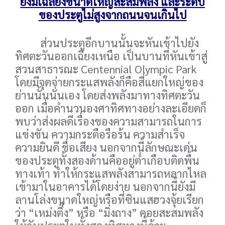
ยังมีเฉลียงขนาดใหญ่สะสมพลัง และระดับ
ของประตูไม่สูงจากถนนจนเกินไป
ส่วนประตูอีกบานนั้นจะหันเข้าไปยัง
ทิศตะวันออกเฉียงเหนือ เป็นบานที่หันเข้าสู่
สวนสาธารณะ Centennial Olympic Park
โดยมีจุดจ่ายกระแสพลังก็คือสี่แยกใหญ่ของ
ย่านนั้นนั่นเอง โดยส่งพลังมาทางทิศตะวัน
ออก เมื่อคำนวนองศาทิศทางอย่างละเอียดก็
พบว่าส่งผลดีเรื่องของความสามารถในการ
แข่งขัน ความกระตือรือร้น ความสำเร็จ
ความยินดี ชื่อเสียง นอกจากนี้ลักษณะเด่น
ของประตูทั้งสองด้านคืออยู่ต่ำเกือบติดพื้น
ทางเท้า ทำให้กระแสพลังสามารถหลากไหล
เข้ามาในอาคารได้โดยง่าย นอกจากนี้ยังมี
ลานโล่งขนาดใหญ่หรือที่ซินแสฮวงจุ้ยเรียก
ว่า “เหม่งตึ๊ง” หรือ “มิ่งถาง” คอยสะสมพลัง