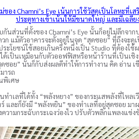
่ของ Chamni’s Eye เน้นการใช้วัสดุเป็นโลหะที่เสริ
ประตูทางเข้าเน้นให้มีขนาดใหญ่ และมีเฉลีย
กันส่วนที่ตั้งของ Chamni’s Eye นั้นก็อยู่ไม่ลึก
วก แม้ตัวอาคารจะตั้งอยู่ในจุด “สุดซอย” ที่ถึงจะดู
ระโยชน์ใช้สอยเกินครึ่งหนึ่งเป็น Studio ที่ต้องใช
่ได้เป็นเหมือนกับตัวออฟฟิสหรือหน้าร้านที่เป็นเช
สุดซอย” นั้นก็กับส่งผลดีทำให้การทำงาน คิด อ่าน เ
ามารถ
็นพิเศษ
ป็นทำเลที่ได้ทั้ง “พลังหยาง” ของกระแสพลังที่ไ
ร์ และก็ยังมี “พลังหยิน” ของทำเลที่อยู่สุดซอย มา
ั้งความกระฉับกระเฉงว่องไว ปรับตัวพลิกแพลงแข่ง