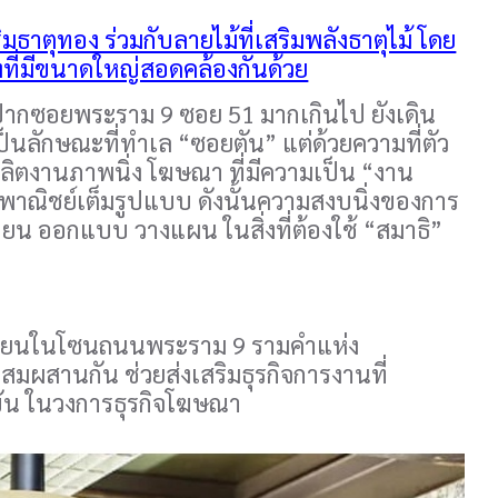
มธาตุทอง ร่วมกับลายไม้ที่เสริมพลังธาตุไม้ โดย
งที่มีขนาดใหญ่สอดคล้องกันด้วย
จากปากซอยพระราม 9 ซอย 51 มากเกินไป ยังเดิน
เป็นลักษณะที่ทำเล “ซอยตัน” แต่ด้วยความที่ตัว
้ผลิตงานภาพนิ่ง โฆษณา ที่มีความเป็น “งาน
ิงพาณิชย์เต็มรูปแบบ ดังนั้นความสงบนิ่งของการ
ขียน ออกแบบ วางแผน ในสิ่งที่ต้องใช้ “สมาธิ”
หลเวียนในโซนถนนพระราม 9 รามคำแห่ง
ผสมผสานกัน ช่วยส่งเสริมธุรกิจการงานที่
ขัน ในวงการธุรกิจโฆษณา