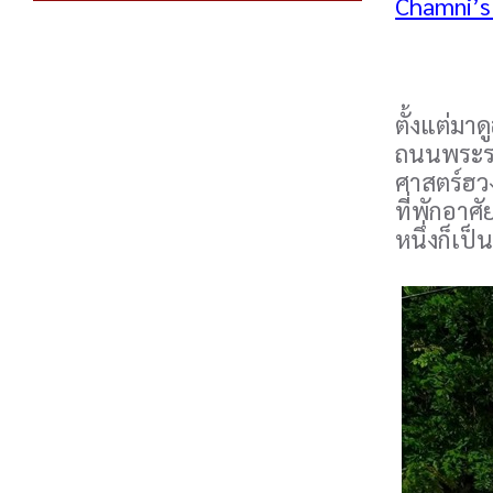
Chamni’s 
ตั้งแต่มา
ถนนพระรา
ศาสตร์ฮวง
ที่พักอาศ
หนึ่งก็เ