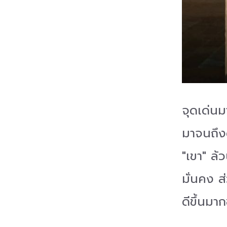
จุดเด่นม
มาจนถึงด
"เขา" ล้
มั่นคง ส
ดีขึ้นมาก