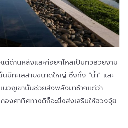
ตั้งแต่ด้านหลังและค่อยๆไหลเป็นทิวสวยงาม
ั้นมีทะเลสาบขนาดใหญ่ ซึ่งทั้ง "น้ำ" และ
นวภูเขานั้นช่วยส่งพลังมาช้าๆแต่ว่า
กองศาทิศทางดีก็จะยิ่งส่งเสริมให้ฮวงจุ้ย