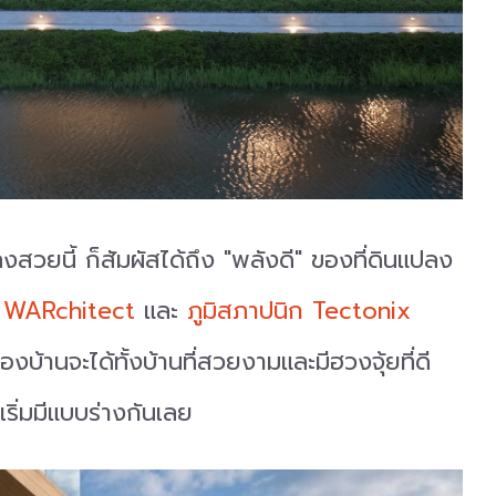
ลงสวยนี้ ก็สัมผัสได้ถึง "พลังดี" ของที่ดินแปลง
ก WARchitect
และ
ภูมิสภาปนิก Tectonix
องบ้านจะได้ทั้งบ้านที่สวยงามและมีฮวงจุ้ยที่ดี
าเริ่มมีแบบร่างกันเลย