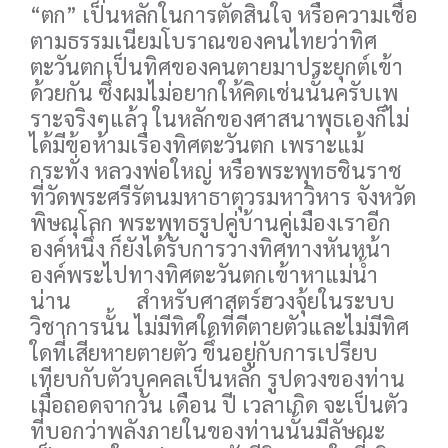
“ตก” เป็นหลักในการตัดสินใจ หรือความเชื่อ
ตามธรรมเนียมโบราณของคนไทยว่าทิศ
ตะวันตกเป็นทิศของคนตายมาประยุกต์เข้า
ด้วยกัน ซึ่งผมไม่อยากให้คิดเช่นนั้นครับเพ
ราะจริงๆแล้ว ในหลักของศาสนาพุธเองก็ไม่
ได้มีข้อห้ามเรื่องทิศตะวันตก เพราะแม้
กระทั่ง หลวงพ่อใหญ่ หรือพระพุทธชินราช
ที่วัดพระศรีรัตนมหาธาตุวรมหาวิหาร จังหวัด
พิษณุโลก พระพุทธรูปคู่บ้านคู่เมืองเราอีก
องค์หนึ่ง ก็ยังได้รับการวางทิศทางหันหน้า
องค์พระไปทางทิศตะวันตกเข้าหาแม่น้ำ
น่าน สำหรับศาสตร์ฮวงจุ้ยในระบบ
วิชาการนั้น ไม่มีทิศใดที่ดีตายตัวและไม่มีทิศ
ใดที่เสียหายตายตัว ขึ้นอยู่กับการเปรียบ
เทียบกับตัวบุคคลเป็นหลัก รูปดวงของท่าน
เมื่อถอดจากวัน เดือน ปี เวลาเกิด จะเป็นตัว
ที่บอกว่าพลังภายในของท่านนั้นมีลัษณะ