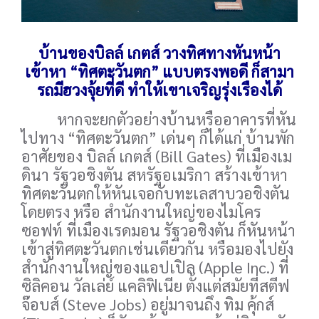
บ้านของบิลล์ เกตส์ วางทิศทางหันหน้า
เข้าหา “ทิศตะวันตก” แบบตรงพอดี ก็สามา
รถมีฮวงจุ้ยที่ดี ทำให้เขาเจริญรุ่งเรืองได้
หากจะยกตัวอย่างบ้านหรืออาคารที่หัน
ไปทาง “ทิศตะวันตก” เด่นๆ ก็ได้แก่ บ้านพัก
อาศัยของ บิลล์ เกตส์ (Bill Gates) ที่เมืองเม
ดินา รัฐวอชิงตัน สหรัฐอเมริกา สร้างเข้าหา
ทิศตะวันตกให้หันเจอกับทะเลสาบวอชิงตัน
โดยตรง หรือ สำนักงานใหญ่ของไมโคร
ซอฟท์ ที่เมืองเรดมอน รัฐวอชิงตัน ก็หันหน้า
เข้าสู่ทิศตะวันตกเช่นเดียวกัน หรือมองไปยัง
สำนักงานใหญ่ของแอปเปิล (Apple Inc.) ที่
ซิลิคอน วัลเล่ย์ แคลิฟิเนีย ตั้งแต่สมัยที่สตีฟ
จ๊อบส์ (Steve Jobs) อยู่มาจนถึง ทิม คุ้กส์