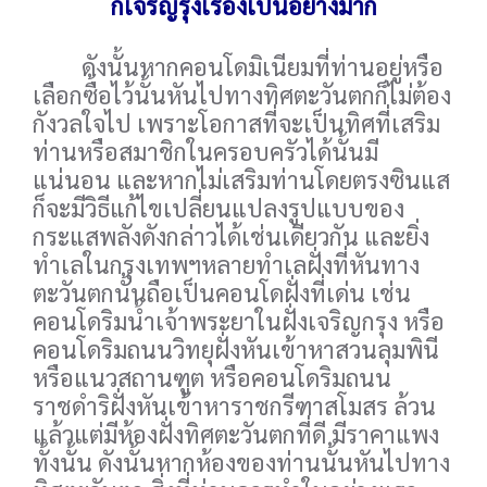
ก็เจริญรุ่งเรืองเป็นอย่างมาก
ดังนั้นหากคอนโดมิเนียมที่ท่านอยู่หรือ
เลือกซื้อไว้นั้นหันไปทางทิศตะวันตกก็ไม่ต้อง
กังวลใจไป เพราะโอกาสที่จะเป็นทิศที่เสริม
ท่านหรือสมาชิกในครอบครัวได้นั้นมี
แน่นอน และหากไม่เสริมท่านโดยตรงซินแส
ก็จะมีวิธีแก้ไขเปลี่ยนแปลงรูปแบบของ
กระแสพลังดังกล่าวได้เช่นเดียวกัน และยิ่ง
ทำเลในกรุงเทพฯหลายทำเลฝั่งที่หันทาง
ตะวันตกนั้นถือเป็นคอนโดฝั่งที่เด่น เช่น
คอนโดริมน้ำเจ้าพระยาในฝั่งเจริญกรุง หรือ
คอนโดริมถนนวิทยุฝั่งหันเข้าหาสวนลุมพินี
หรือแนวสถานฑูต หรือคอนโดริมถนน
ราชดำริฝั่งหันเข้าหาราชกรีฑาสโมสร ล้วน
แล้วแต่มีห้องฝั่งทิศตะวันตกที่ดี มีราคาแพง
ทั้งนั้น ดังนั้นหากห้องของท่านนั้นหันไปทาง