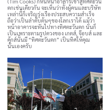
(Tim Cooks) ก็หันหน้าอาคารเข้าสู่ทิศตะวัน
ตกเช่นเดียวกัน จะเห็นว่าทั้งผู้คนและบริษัท
เหล่านี้ก็เจริญรุ่งเรืองประสบความสำเร็จ
ถือว่าเป็นลำดับต้นๆของโลกเราได้ แม้ว่า
หน้าอาคารจะหันไปทางทิศตะวันตก นั่นก็
เป็นเพราะตามรูปดวงของ เกตส์, จ๊อบส์ และ
คุ้กส์นั้นมี “ทิศตะวันตก” เป็นทิศให้คุณ
นั่นเองครับ