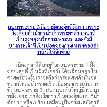
ถนนพระราม 3 ถือว่ามีฮวงจุ้ยที่ดีมาก เพราะ
วิ่งเลียบกับมังกรน้ำเจ้าพระยาตำแหน่งที่
เป็นถุงทองหรือกระเพาะหมู และยังมี
บางกระเจ้าที่เป็นปอดของกรุงเทพฯคอยส่ง
พลังดีให้อีกด้วย
เนื่องจากที่ดินอยู่ริมถนนพระราม 3 ฝั่ง
ซอยเลขคี่ เป็นฝั่งที่เจอกับโค้งเฉือนออก ใน
ศาสตร์ฮวงจุ้ยเราจะถือว่ากระแสพลังนั้นจะ
หลากไหลอย่างรวดเร็ว เมื่อผนวกร่วมกับการ
ที่ถนนพระราม 3 เป็นถนนเส้นใหญ่มีกระแส
พลังเยอะ เราจึงเรียกว่าเป็นฮวงจุ้ยแบบ “น้ำ
ตัดขา” หรือเปรียบเสมือนเป็นกระแสมังกรที่