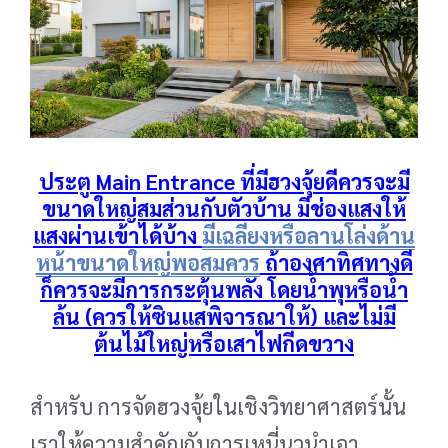
ประตู Main Entrance
ที่มีฮวงจุ้ยดีควรจะมี
ขนาดใหญ่สมส่วนกับตัวบ้าน มีช่องแสงให้
แสงผ่านเข้าได้บ้าง
มีเฉลียงหรือลานโล่งด้าน
หน้าขนาดใหญ่พอสมควร
ถ้าองศาทิศทางดี
ก็ควรจะมีการกระตุ้นพลัง โดยน้ำพุหรือน้ำ
ล้น (ควรให้ซินแสพิจารณาให้) และไม่มี
ต้นไม้ใหญ่หรือเสาไฟกีดขวาง
สำหรับ การจัดฮวงจุ้ยในเชิงวิทยาศาสตร์นั้น
เราให้ความสำคัญกับการเหนี่นวนำเอา