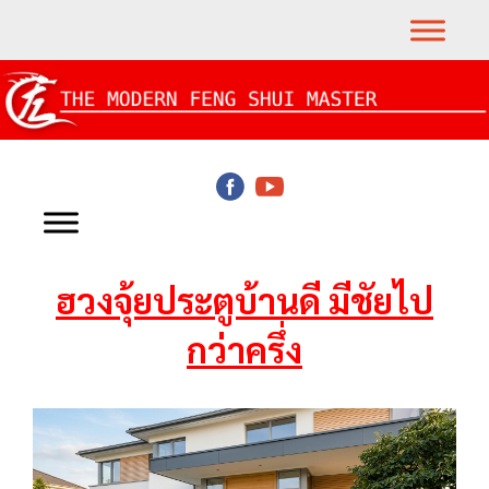
ฮวงจุ้ยประตูบ้านดี มีชัยไป
กว่าครึ่ง