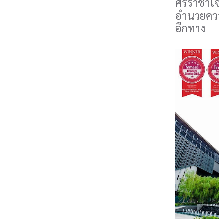
ศรีราชาเจ
อำนวยความ
อีกทาง