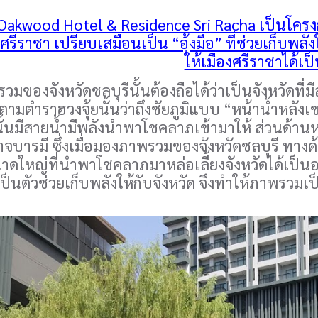
akwood Hotel & Residence Sri Racha เป็นโครงการข
ศรีราชา เปรียบเสมือนเป็น “อุ้งมือ” ที่ช่วยเก็บพลัง
ให้เมืองศรีราชาได้เป็
งจังหวัดชลบุรีนั้นต้องถือได้ว่าเป็นจังหวัดที่
ามตำราฮวงจุ้ยนั้นว่าถึงชัยภูมิแบบ “หน้าน้ำหลังเขา”
ั้นมีสายน้ำมีพลังนำพาโชคลาภเข้ามาให้ ส่วนด้านห
จบารมี ซึ่งเมื่อมองภาพรวมของจังหวัดชลบุรี ทางด้
าดใหญ่ที่นำพาโชคลาภมาหล่อเลี้ยงจังหวัดได้เป็น
็นตัวช่วยเก็บพลังให้กับจังหวัด จึงทำให้ภาพรวมเป็นจ