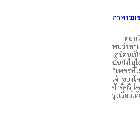
ภาพรวมขอ
ตอนที่ผมไ
พบว่าทำเล
เสมือนเป็
นั้นยังไม่
“เพชรที่ไ
เจ้าของโค
ศักดิ์ศรี
รุ่งเรืองได