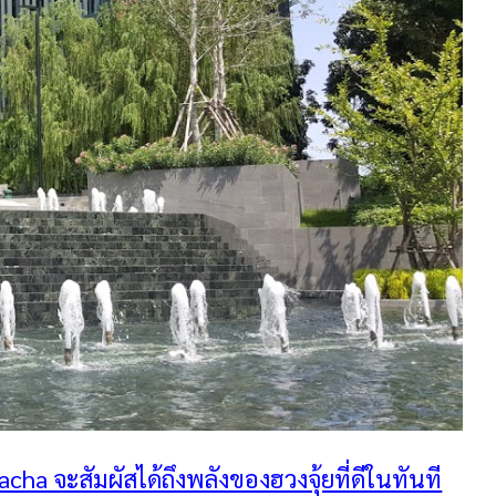
ha จะสัมผัสได้ถึงพลังของฮวงจุ้ยที่ดีในทันที