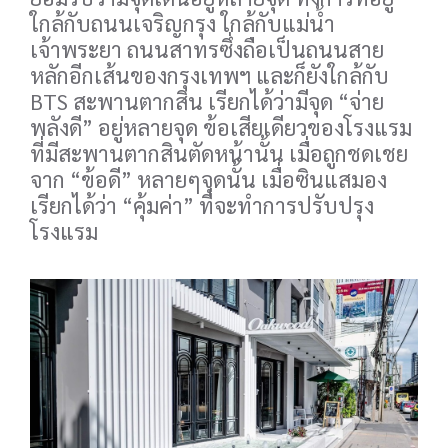
ใกล้กับถนนเจริญกรุง ใกล้กับแม่น้ำ
เจ้าพระยา ถนนสาทรซึ่งถือเป็นถนนสาย
หลักอีกเส้นของกรุงเทพฯ และก็ยังใกล้กับ
BTS สะพานตากสิน เรียกได้ว่ามีจุด “จ่าย
พลังดี” อยู่หลายจุด ข้อเสียเดียวของโรงแรม
ที่มีสะพานตากสินตัดหน้านั้น เมื่อถูกชดเชย
จาก “ข้อดี” หลายๆจุดนั้น เมื่อซินแสมอง
เรียกได้ว่า “คุ้มค่า” ที่จะทำการปรับปรุง
โรงแรม